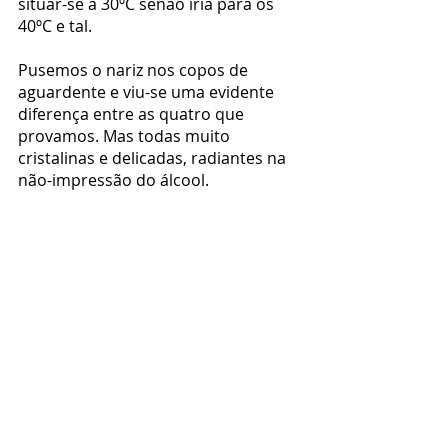
situar-se a 30ºC senão iria para os 
40ºC e tal.
Pusemos o nariz nos copos de 
aguardente e viu-se uma evidente 
diferença entre as quatro que 
provamos. Mas todas muito 
cristalinas e delicadas, radiantes na 
não-impressão do álcool. 
Impressionaram pelo perfume 
frutado da destinada ao Porto Pink; 
super fina e cristalina a aguardente 
biológica e claramente sofisticada e 
rica a destinada aos Vintage.