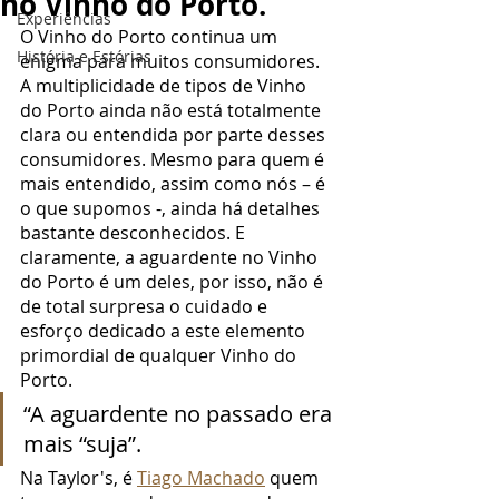
no Vinho do Porto.
Experiências
O Vinho do Porto continua um 
História e Estórias
enigma para muitos consumidores. 
A multiplicidade de tipos de Vinho 
do Porto ainda não está totalmente 
clara ou entendida por parte desses 
consumidores. Mesmo para quem é 
mais entendido, assim como nós – é 
o que supomos -, ainda há detalhes 
bastante desconhecidos. E 
claramente, a aguardente no Vinho 
do Porto é um deles, por isso, não é 
de total surpresa o cuidado e 
esforço dedicado a este elemento 
primordial de qualquer Vinho do 
Porto. 
“A aguardente no passado era 
mais “suja”.
Na Taylor's, é 
Tiago Machado
 quem 