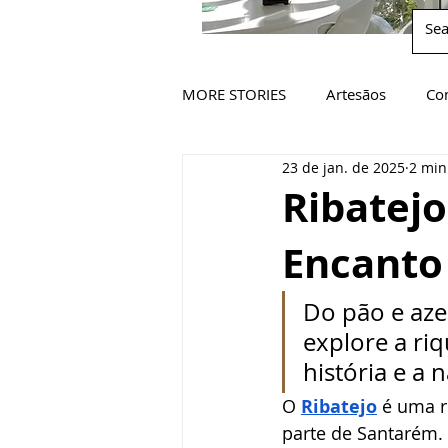
MORE STORIES
Artesãos
Co
23 de jan. de 2025
2 min
Ribatejo
Encanto
Do pão e azei
explore a riq
história e a
O
Ribatejo
 é uma r
parte de Santarém. 