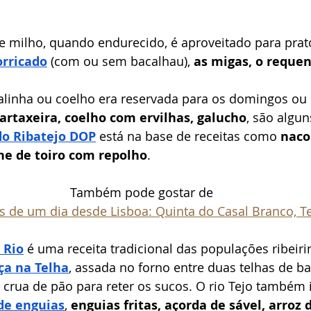
e milho, quando endurecido, é aproveitado para prato
orricado
 (com ou sem bacalhau), 
as migas, o requen
alinha ou coelho era reservada para os domingos ou d
artaxeira, coelho com ervilhas, galucho
, são algu
do Ribatejo DOP
 está na base de receitas como 
naco
ne de toiro com repolho
.
Também pode gostar de
s de um dia desde Lisboa: Quinta do Casal Branco, T
 Rio
 é uma receita tradicional das populações ribeiri
ça na Telha
, assada no forno entre duas telhas de ba
rua de pão para reter os sucos. O rio Tejo também i
de enguias
, 
enguias fritas, açorda de sável, arroz 