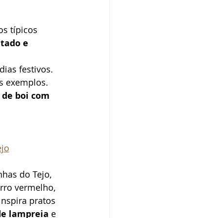
s típicos 
tado e 
ias festivos. 
ns exemplos. 
 de boi com 
ejo
nhas do Tejo, 
rro vermelho, 
nspira pratos 
de lampreia 
e 