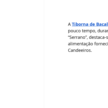
A
Tiborna de Baca
pouco tempo, duran
“Serrano”, destaca-
alimentação forneci
Candeeiros.