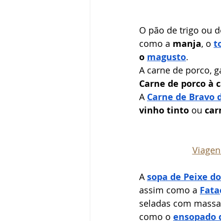
O pão de trigo ou d
como a 
manja
, o
t
o
magusto
. 
A carne de porco, g
Carne de porco à c
A
Carne de Bravo 
vinho tinto
 ou 
car
Viagen
A
sopa de Peixe do
assim como a
Fata
seladas com massa c
como o
ensopado 