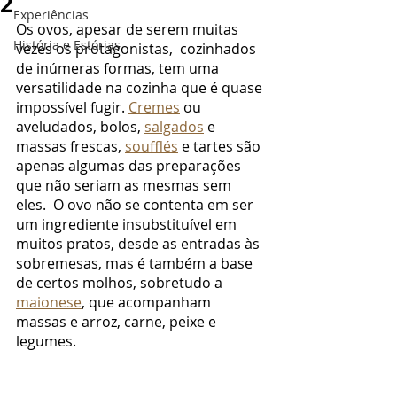
2
Experiências
Os ovos, apesar de serem muitas 
História e Estórias
vezes os protagonistas,  cozinhados 
de inúmeras formas, tem uma 
versatilidade na cozinha que é quase 
impossível fugir. 
Cremes
ou 
aveludados, bolos, 
salgados
 e 
massas frescas, 
soufflés
 e tartes são 
apenas algumas das preparações 
que não seriam as mesmas sem 
eles.  O ovo não se contenta em ser 
um ingrediente insubstituível em 
muitos pratos, desde as entradas às 
sobremesas, mas é também a base 
de certos molhos, sobretudo a 
maionese
, que acompanham 
massas e arroz, carne, peixe e 
legumes.