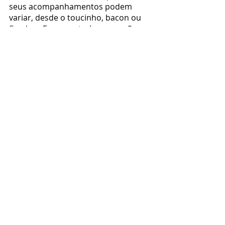
seus acompanhamentos podem 
variar, desde o toucinho, bacon ou 
fiambre. Espumante é uma opção 
muito usada para harmonizar. Se a 
proposta recair num vinho 
tranquilo, corpo, opulência, fruta 
gorda e boa acidez são que é 
preciso. A nossa sugestão vai para 
um vinho palhete de palato 
envolvente e com firmeza suficiente 
para contrapor a untuosidade do 
ovo e ligar-se às texturas dos 
componentes e ao toque ácido do 
molho.
A nossa proposta de vinho:
Quinta da Ramalhosa Palhete 2019
Comida e Vinho