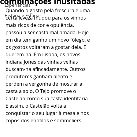
combinações inusitadas
Experiências
Quando o gosto pela frescura e uma 
História e Estórias
certa leveza mudou para os vinhos 
mais ricos de cor e opulência, 
passou a ser casta mal-amada. Hoje 
em dia tem ganho um novo fôlego, e 
os gostos voltaram a gostar dela. E 
querem-na. Em Lisboa, os novos 
Indiana Jones das vinhas velhas 
buscam-na afincadamente. Outros 
produtores ganham alento e 
perdem a vergonha de mostrar a 
casta a solo. O Tejo promove o 
Castelão como sua casta identitária. 
E assim, o Castelão volta a 
conquistar o seu lugar à mesa e nos 
copos dos enófilos e sommeliers.